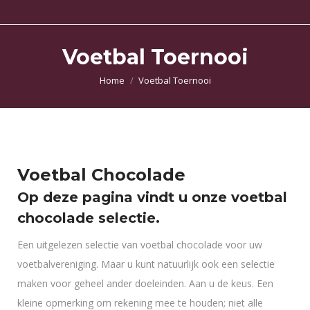
Voetbal Toernooi
Je bent hier:
Home
Voetbal Toernooi
Voetbal Chocolade
Op deze pagina vindt u onze voetbal
chocolade selectie.
Een uitgelezen selectie van voetbal chocolade voor uw
voetbalvereniging. Maar u kunt natuurlijk ook een selectie
maken voor geheel ander doeleinden. Aan u de keus. Een
kleine opmerking om rekening mee te houden; niet alle