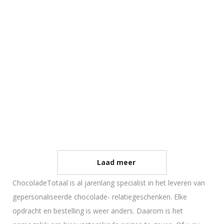
Chocolade voetbalschoen
€
7,45
Voetbal van chocolade 10 cm.
€
5,20
Laad meer
ChocoladeTotaal is al jarenlang specialist in het leveren van
gepersonaliseerde chocolade- relatiegeschenken. Elke
opdracht en bestelling is weer anders. Daarom is het