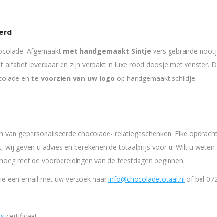
erd
hocolade. Afgemaakt
met handgemaakt Sintje
vers gebrande nootj
het alfabet leverbaar en zijn verpakt in luxe rood doosje met venster
ocolade en
te voorzien van uw logo
op handgemaakt schildje.
ren van gepersonaliseerde chocolade- relatiegeschenken. Elke opdracht
, wij geven u advies en berekenen de totaalprijs voor u. Wilt u wet
enoeg met de voorbereidingen van de feestdagen beginnen.
tie een email met uw verzoek naar
info@chocoladetotaal.nl
of bel 07
ns
certificaat.