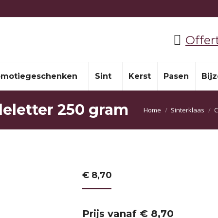
Offer
omotiegeschenken
Sint
Kerst
Pasen
Bij
eletter 250 gram
Je bent hier:
Home
Sinterklaas
C
€
8,70
Prijs vanaf € 8,70