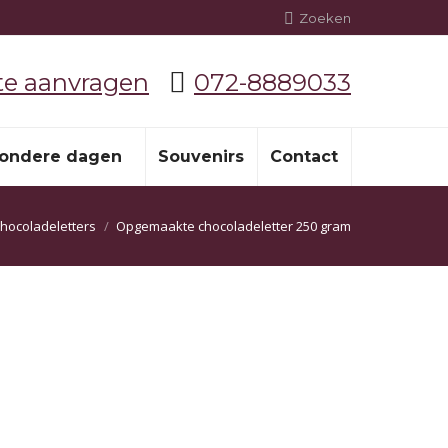
Zoeken:
Zoeken
te aanvragen
072-8889033
zondere dagen
Souvenirs
Contact
hocoladeletters
Opgemaakte chocoladeletter 250 gram