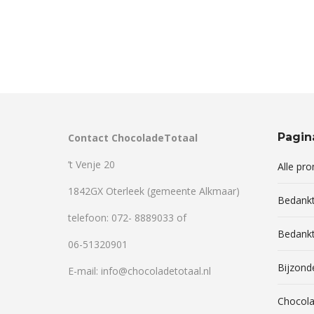
Pagin
Contact ChocoladeTotaal
’t Venje 20
Alle pr
1842GX Oterleek (gemeente Alkmaar)
Bedank
telefoon: 072- 8889033 of
Bedankt
06-51320901
Bijzond
E-mail: info@chocoladetotaal.nl
Chocola