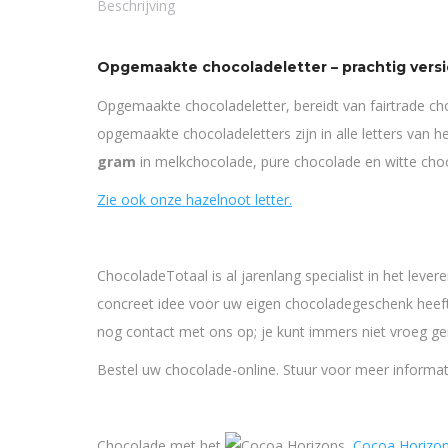
Beschrijving
Opgemaakte chocoladeletter – prachtig versi
Opgemaakte chocoladeletter,
bereidt van fairtrade c
opgemaakte chocoladeletters zijn in alle letters van 
gram
in melkchocolade, pure chocolade en witte ch
Zie ook onze hazelnoot letter.
ChocoladeTotaal is al jarenlang specialist in het leve
concreet idee voor uw eigen chocoladegeschenk heeft
nog contact met ons op; je kunt immers niet vroeg g
Bestel uw chocolade-online. Stuur voor meer informa
Chocolade met het
Cocoa Horizo