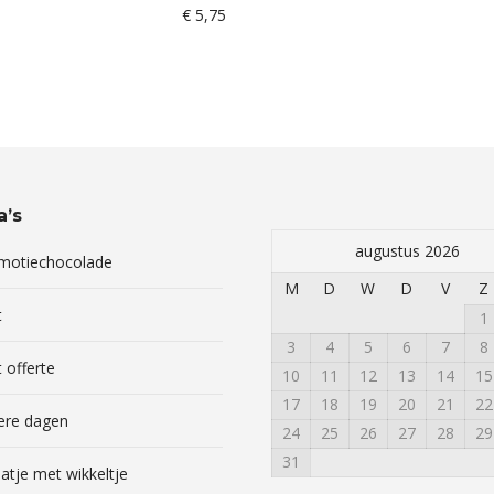
€
5,75
a’s
augustus 2026
omotiechocolade
M
D
W
D
V
Z
t
1
3
4
5
6
7
8
 offerte
10
11
12
13
14
15
17
18
19
20
21
22
ere dagen
24
25
26
27
28
29
31
atje met wikkeltje