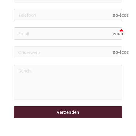
no-icon
email
no-icon
Verzenden